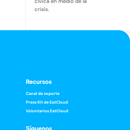
cívica en medio de la
crisis.
Recursos
Canal de soporte
Press Kit de EatCloud
Voluntarios EatCloud
Síguenos