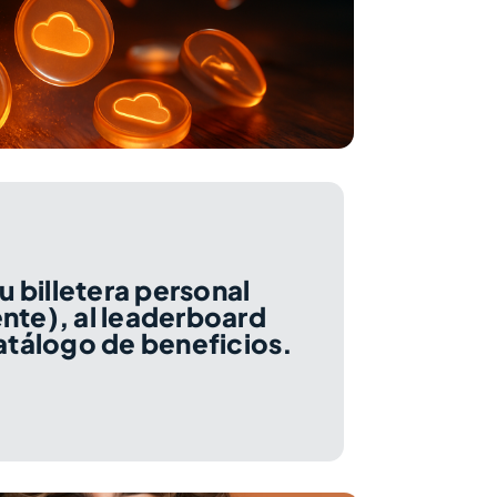
u billetera personal
te), al leaderboard
atálogo de beneficios.