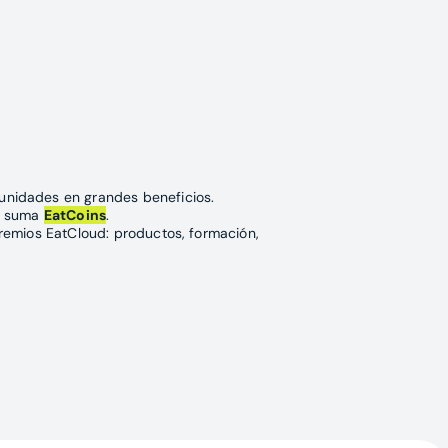
unidades en grandes beneficios.
do suma
EatCoins
.
premios EatCloud: productos, formación,