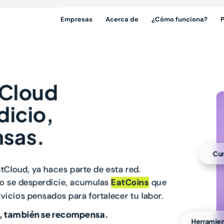
Empresas
Acerca de
¿Cómo funciona?
tCloud
icio,
sas.
Cu
atCloud, ya haces parte de esta red.
to se desperdicie, acumulas
EatCoins
que
icios pensados para fortalecer tu labor.
a, también se recompensa.
Herramie