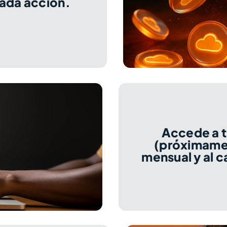
ada acción.
Accede a t
(próximamen
mensual y al c