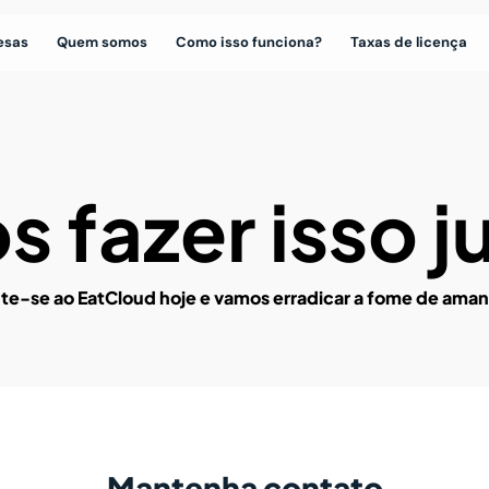
esas
Quem somos
Como isso funciona?
Taxas de licença
 fazer isso j
te-se ao EatCloud hoje e vamos erradicar a fome de ama
Mantenha contato