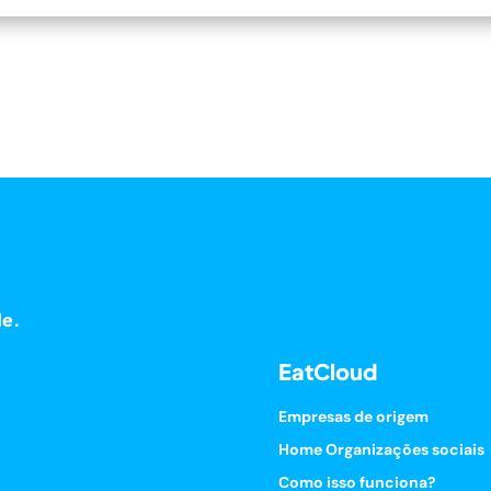
de.
EatCloud
Empresas de origem
Home Organizações sociais
Como isso funciona?