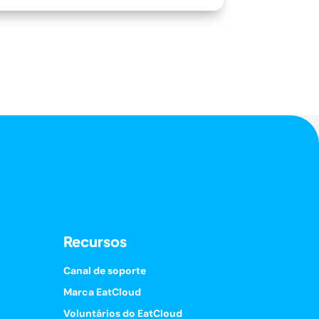
Recursos
Canal de soporte
Marca EatCloud
Voluntários do EatCloud